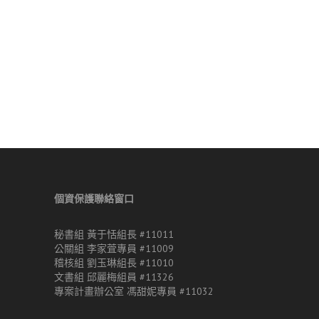
個資保護聯絡窗口
秘書組 黃于恬組長 #11011
公關組 李家萓專員 #11009
稽核組 劉玉琳組長 #11010
文書組 邱麗梅組員 #11326
專案計畫辦公室 馮甜妮專員 #11032