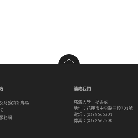
結
連絡我們
慈濟大學 秘書處
及財務資訊專區
地址：花蓮市中央路三段701號
榜
電話：(03) 8565301
服務網
傳真：(03) 8562500