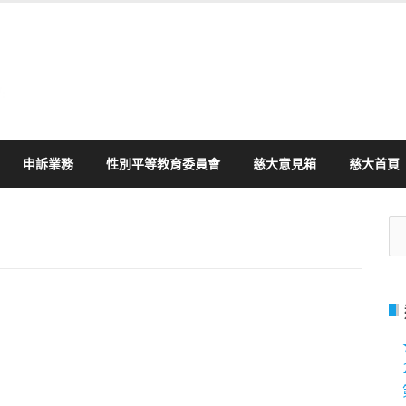
申訴業務
性別平等教育委員會
慈大意見箱
慈大首頁
搜
尋
關
鍵
字: