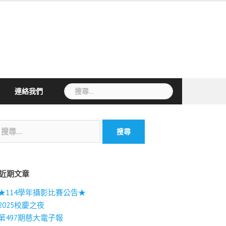
搜
連絡我們
尋
關
鍵
字:
近期文章
★114學年攝影比賽公告★
2025校慶之夜
第497期慈大電子報