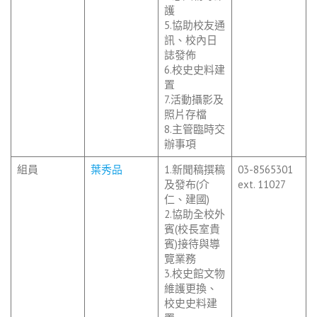
護
5.協助校友通
訊、校內日
誌發佈
6.校史史料建
置
7.活動攝影及
照片存檔
8.主管臨時交
辦事項
組員
葉秀品
1.新聞稿撰稿
03-8565301
及發布(介
ext. 11027
仁、建國)
2.協助全校外
賓(校長室貴
賓)接待與導
覽業務
3.校史館文物
維護更換、
校史史料建