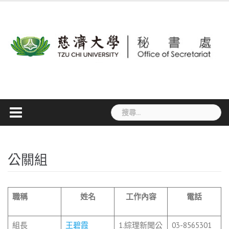
Skip
to
content
搜
尋
關
鍵
字:
公關組
職稱
姓名
工作內容
電話
組長
王碧霞
1.綜理新聞公
03-8565301