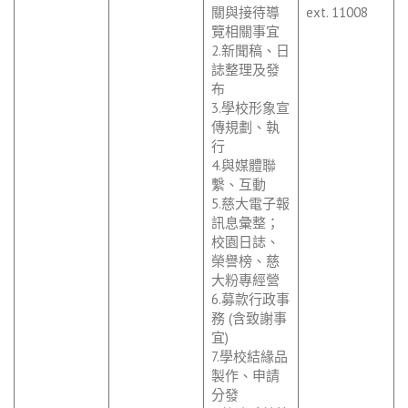
關與接待導
ext. 11008
覽相關事宜
2.新聞稿、日
誌整理及發
布
3.學校形象宣
傳規劃、執
行
4.與媒體聯
繫、互動
5.慈大電子報
訊息彙整；
校園日誌、
榮譽榜、慈
大粉專經營
6.募款行政事
務 (含致謝事
宜)
7.學校結緣品
製作、申請
分發