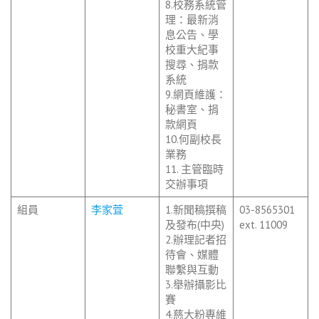
8.校務系統管
理：最新消
息公告、學
校重大紀事
搜尋、捐款
系統
9.網頁維護：
秘書室、捐
款網頁
10.何副校長
業務
11. 主管臨時
交辦事項
組員
李家萓
1.新聞稿撰稿
03-8565301
及發布(中央)
ext. 11009
2.辦理記者招
待會、媒體
聯繫與互動
3.舉辦攝影比
賽
4.慈大粉專維