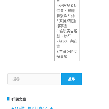
置
4.辦理記者招
待會、媒體
聯繫與互動
5.安排媒體拍
攝事宜
6.協助廣告規
劃、執行
7.慈大粉專維
護
8.主管臨時交
辦事項
搜
尋
關
鍵
字:
近期文章
★114學年攝影比賽公告★