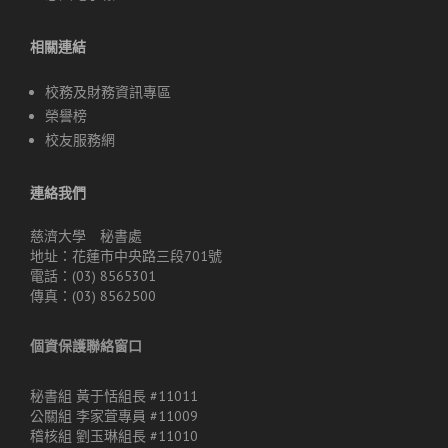
相關連結
校務及財務資訊專區
榮譽榜
校友服務網
連絡我們
慈濟大學 秘書處
地址：花蓮市中央路三段701號
電話：(03) 8565301
傳真：(03) 8562500
個資保護聯絡窗口
秘書組 黃于恬組長 #11011
公關組 李家萓專員 #11009
稽核組 劉玉琳組長 #11010