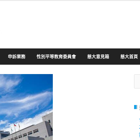
申訴業務
性別平等教育委員會
慈大意見箱
慈大首頁
搜
尋
關
鍵
字: