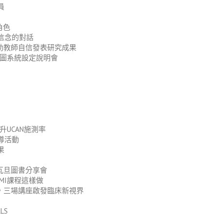
員
角色
信念的對話
助教師自信發表研究成果
地圖系統設定說明會
升UCAN施測率
導活動
果
瓦旦圖書分享會
MI課程這樣做
，三場講座啟發臨床新視界
LS