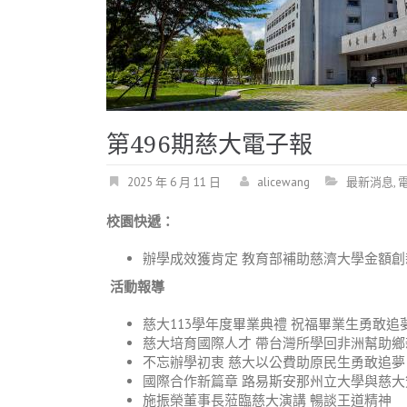
第496期慈大電子報
2025 年 6 月 11 日
alicewang
最新消息
,
校園快遞：
辦學成效獲肯定 教育部補助慈濟大學金額創
活動報導
慈大113學年度畢業典禮 祝福畢業生勇敢追
慈大培育國際人才 帶台灣所學回非洲幫助鄉
不忘辦學初衷 慈大以公費助原民生勇敢追夢
國際合作新篇章 路易斯安那州立大學與慈大
施振榮董事長蒞臨慈大演講 暢談王道精神