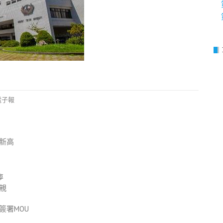
電子報
新高
夢
親
簽署MOU