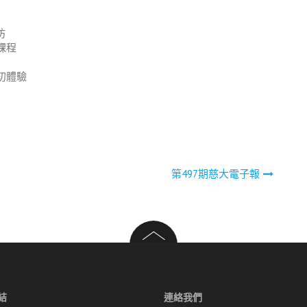
坊
課程
初體驗
第497期慈大電子報
結
連絡我們