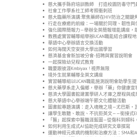
慈大攜手縣府培訓教師 打造校園防毒守門
社會工作學系社工師考照衝刺班
慈大臨藥所演講:聚焦藥師在HIV防治之關鍵
行走在療癒的前線：一場關於同理、韌性與
強化國際簡報力—舉辦全英簡報增能講座，
教務處實習輔導組舉辦UCAN職能結合課程
華語中心舉辦語言交換活動
如何海闊天空安排大學出國學習
慈濟基金會新加坡分會-招聘與實習說明會
一起探險幼兒程式教育
職要跟彼涯Kmbiyax ! 視界無限
境外生就業輔導全英文講座
實習輔導組以UCAN職能施測說明會助學生提
慈大藥學系走入偏鄉，舉辦「藥」你健康宣
慈濟大學圖書館建置學研人才庫之歷程與成
慈大華語中心舉辦端午節文化體驗活動
圖書館專題演講：走入魂魄之境—尤巴斯・
讓學生敢聽、敢說、不抗拒英文——銜接式E
「醫」起探索中醫職涯藍圖—從傷科到婦科
如何利用生成式AI協助完成研究文章撰寫
運動神經元疾病的機制和治療方法：SMA和A