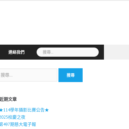
搜
連絡我們
尋
關
鍵
字:
近期文章
★114學年攝影比賽公告★
2025校慶之夜
第497期慈大電子報