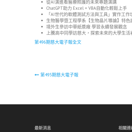
從AI演進看醫療照護的未來專題演講
ChatGPT助力 Excel × VBA自動化輕鬆上手
「AI世代的軟體測試方法與工具」實作工作
生物醫學暨工程學系【生物晶片導論】特色
境外生參訪中華紙漿廠 學習永續發展觀念
上騰高中同學訪慈大，探索未來的大學生活
第496期慈大電子報全文
文
第495期慈大電子報
章
導
覽
最新消息
相關連