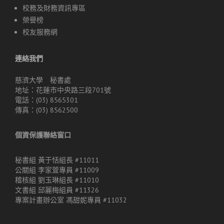
校務及財務資訊專區
榮譽榜
校友服務網
連絡我們
慈濟大學 秘書處
地址：花蓮市中央路三段701號
電話：(03) 8565301
傳真：(03) 8562500
個資保護聯絡窗口
秘書組 黃于恬組長 #11011
公關組 李家萓專員 #11009
稽核組 劉玉琳組長 #11010
文書組 邱麗梅組員 #11326
專案計畫辦公室 馮甜妮專員 #11032