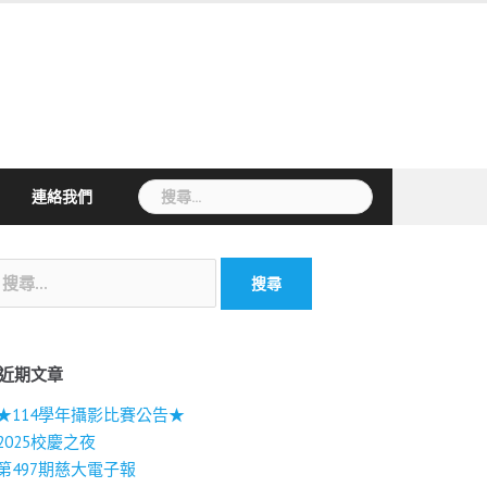
搜
連絡我們
尋
關
鍵
字:
近期文章
★114學年攝影比賽公告★
2025校慶之夜
第497期慈大電子報