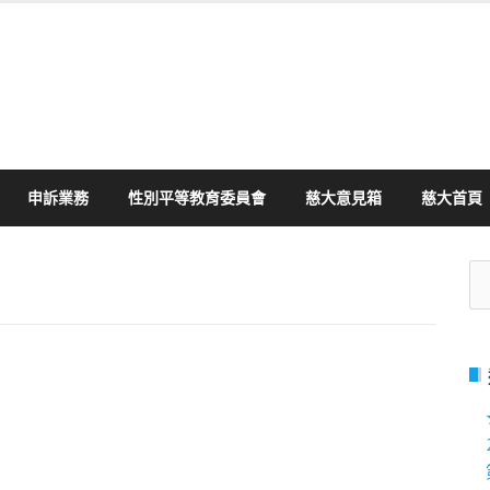
申訴業務
性別平等教育委員會
慈大意見箱
慈大首頁
搜
尋
關
鍵
字: