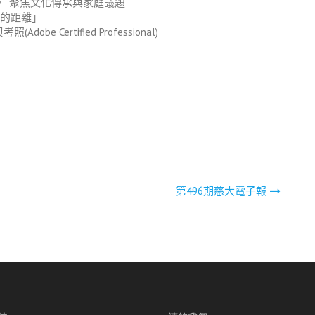
》 聚焦文化傳承與家庭議題
花的距離」
be Certified Professional)
第496期慈大電子報