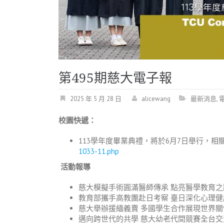
第495期慈大電子報
2025 年 5 月 28 日
alicewang
最新消息
,
校園快遞：
113學年度畢業典禮，將於6月7日舉行，
1033-11.php
活動報導
慈大模擬手術圓滿醫師傳承 點亮醫學教育之
教育部攜手高教團赴日考察 臺日深化心理健
慈大舉辦援緬義賣 多國學生合作展現世界關
邁向跨世代的共學 慈大幼老代間競賽全台交