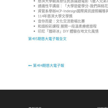
慈濟大學觀賞原住民族議題電影《獵人兄弟
通識性平講座：「大學戀愛學分-我們與桃
資管系舉辦ACP-Indesign國際資訊證照輔導與考照(Ado
114年慈濟大學文學獎
音你而愛：文化交流歌唱比賽
和諧粉彩課程 展開一段溫柔療癒旅程
印尼「雜碎冰」DIY 體驗在地文化風情
第495期慈大電子報全文
文
第494期慈大電子報
章
導
覽