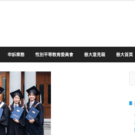
申訴業務
性別平等教育委員會
慈大意見箱
慈大首頁
搜
尋
關
鍵
字: