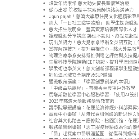
想當年話家常 慈大助失智長輩懷舊治療
從心出發 院校攜手探索藥師情緒與溝通力
Uqun pajah！慈濟大學原住民文化週精彩登
慈大「一日社工職場體驗」 助學生探索職涯
慈大招生說明會 豐富資源培養國際化人才
護理職涯分享講座 護理不設限、終點是起點
玩出英語力！慈大兒家系舉辦全英語互動工
掌握解題技巧，提升英檢信心—慈大外語教
物理治療學系安排脊椎側彎之評估與皮拉提
生醫科技學院推動IEET認證、提升學歷國際
學柔術也學英文！慈大創新課程讓學生邊動
鯉魚潭水域安全講座及SUP體驗
通識教育講座：「學習創意創業的本領」
「中級華語課程」- 有機香草農場戶外教學
馬塔斯數位學習中心服務學習-「使用AI設
2025年慈濟大學服務學習教育週
醫學院專題講座：花蓮慈濟神經外科部蔡昇
電算中心舉辦「AI時代資訊保護的新思維與
社會與文化踏查－慶修院、松園別館、花蓮
服務學習組舉辦「志工服務經驗成為你的優
「醫」起探索中醫職涯藍圖—從傷科到婦科