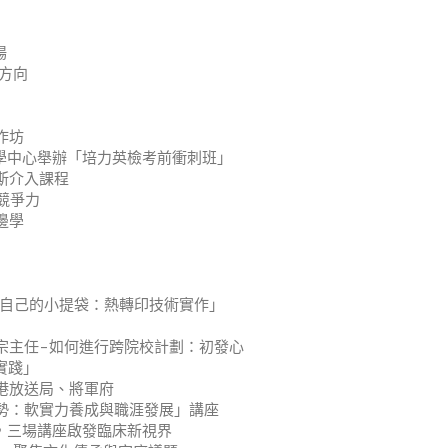
場
方向
作坊
學中心舉辦「培力英檢考前衝刺班」
斯介入課程
競爭力
邊學
計自己的小提袋：熱轉印技術實作」
宗主任–如何進行跨院校計劃：初發心
實踐」
港放送局、將軍府
勢：軟實力養成與職涯發展」講座
，三場講座啟發臨床新視界