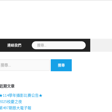
搜
連絡我們
尋
關
鍵
字:
近期文章
★114學年攝影比賽公告★
2025校慶之夜
第497期慈大電子報