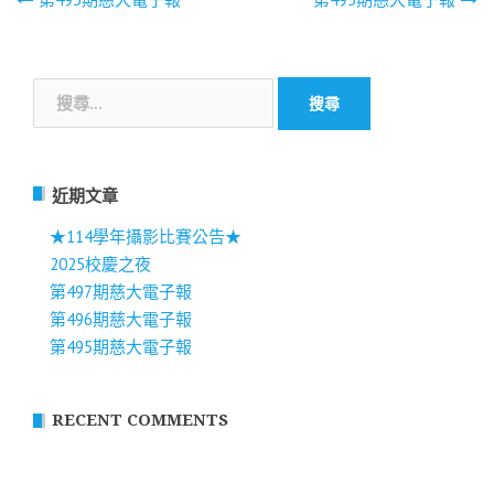
文
章
搜
導
尋
關
覽
鍵
字:
近期文章
★114學年攝影比賽公告★
2025校慶之夜
第497期慈大電子報
第496期慈大電子報
第495期慈大電子報
RECENT COMMENTS