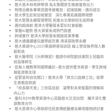
慈大張木林老師帶領 為太魯閣原生植被復育出力
物理治療系畢業班國考總複習：迎接挑戰，邁向成功
慈大學生赴新加坡實習 深化專業拓展國際視野
慈大智慧永續管理學院 前進台北舉辦招生說明會
邁向超高齡 慈濟大學醫管系緊扣社會脈動
掌握AI趨勢 慈大資管系成熱門首選
跨域實作 慈濟大學經管系開啟就業準備
慈大通識課邊玩邊學超充實 溯溪探險學永續
慈大華語中心2025華語師資培訓班 線上學習無界限人數
創新高
慈大醫學院《大師傳習》邀請中研院劉扶東院士蒞臨到
校指導師生
從無人機教學到國際義診─慈大提供豐沛資源，學生跨域
展能放眼全球
從緊張到自信開口！慈濟大學「英文口說練工坊」助學
生勇敢說英語
「校長聊天室」三校區巡迴 凝聚對未來藍圖的理解與
向心力
臺科大EMI教學資源中心蒞臨慈大交流訪問 攜手深化雙
語教育合作
慈大原資中心舉辦原住民族傳統醫療及藥用植物研討會