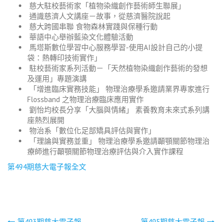
慈大駐校藝術家「植物染織創作藝術師生聯展」
通識慈濟人文講座－故事，從慈濟醫院說起
慈大跨國串聯 食物森林實踐與保種行動
華語中心舉辦藍染文化體驗活動
馬塔斯數位學習中心服務學習-使用AI設計自己的小提
袋：熱轉印技術實作」
駐校藝術家系列活動－「天然植物染織創作藝術的發想
及運用」專題演講
「增進臨床實務技能」 物理治療學系邀請業界專家進行
Flossband 之物理治療臨床應用實作
劉怡均校長分享「大腦與情緒」 素養教育未來式系列講
座熱烈展開
物治系「數位化足部矯具評估與實作」
「理論與實務並重」 物理治療學系邀請顳顎關節物理治
療師進行顳顎關節物理治療評估與介入實作課程
第494期慈大電子報全文
第493期慈大電子報
第495期慈大電子報