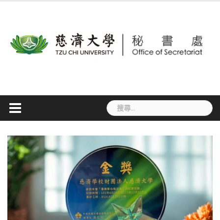
Skip
to
content
搜
尋
關
鍵
字: