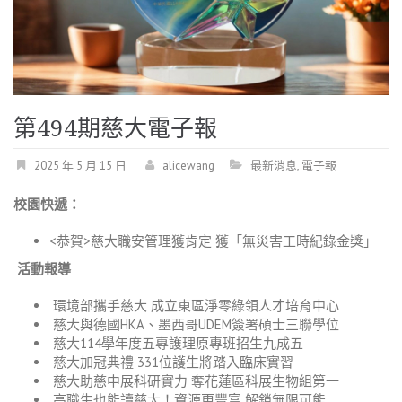
第494期慈大電子報
2025 年 5 月 15 日
alicewang
最新消息
,
電子報
校園快遞：
<恭賀>慈大職安管理獲肯定 獲「無災害工時紀錄金獎」
活動報導
環境部攜手慈大 成立東區淨零綠領人才培育中心
慈大與德國HKA、墨西哥UDEM簽署碩士三聯學位
慈大114學年度五專護理原專班招生九成五
慈大加冠典禮 331位護生將踏入臨床實習
慈大助慈中展科研實力 奪花蓮區科展生物組第一
高職生也能讀慈大！資源更豐富 解鎖無限可能