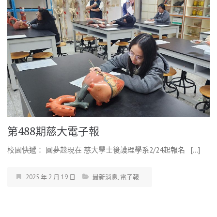
第488期慈大電子報
校園快遞： 圓夢趁現在 慈大學士後護理學系2/24起報名 […]
2025 年 2 月 19 日
最新消息
,
電子報