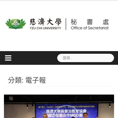
Skip
to
content
搜
尋
關
鍵
字:
分類:
電子報