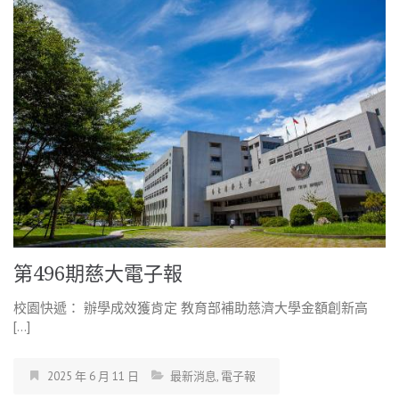
第496期慈大電子報
校園快遞： 辦學成效獲肯定 教育部補助慈濟大學金額創新高
[…]
2025 年 6 月 11 日
最新消息
,
電子報