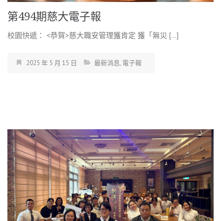
第494期慈大電子報
校園快遞： <恭賀>慈大職安管理獲肯定 獲「無災 […]
2025 年 5 月 15 日
最新消息
,
電子報