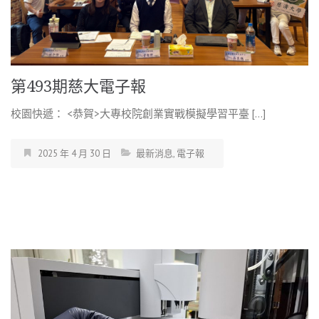
第493期慈大電子報
校園快遞： <恭賀>大專校院創業實戰模擬學習平臺 […]
2025 年 4 月 30 日
最新消息
,
電子報