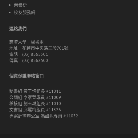
榮譽榜
校友服務網
連絡我們
慈濟大學 秘書處
地址：花蓮市中央路三段701號
電話：(03) 8565301
傳真：(03) 8562500
個資保護聯絡窗口
秘書組 黃于恬組長 #11011
公關組 李家萓專員 #11009
稽核組 劉玉琳組長 #11010
文書組 邱麗梅組員 #11326
專案計畫辦公室 馮甜妮專員 #11032