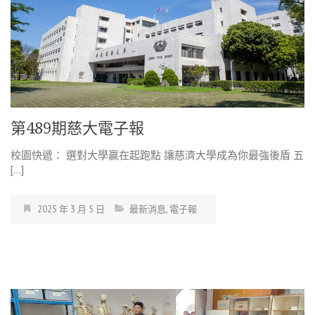
第489期慈大電子報
校園快遞： 選對大學贏在起跑點 讓慈濟大學成為你最強後盾 五
[…]
2025 年 3 月 5 日
最新消息
,
電子報