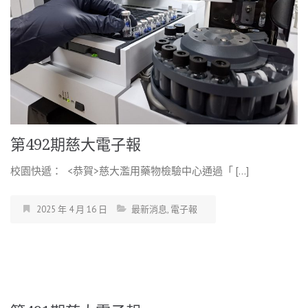
第492期慈大電子報
校園快遞： <恭賀>慈大濫用藥物檢驗中心通過「 […]
2025 年 4 月 16 日
最新消息
,
電子報